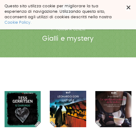
×
Questo sito utilizza cookie per migliorare la tua
esperienza di navigazione. Utilizzando questo sito,
acconsenti agli utilizzi di cookies descritti nella nostra
Salta
Cookie Policy.
ai
TORNA A GENERI
contenuti.
|
Gialli e mystery
Salta
alla
navigazione