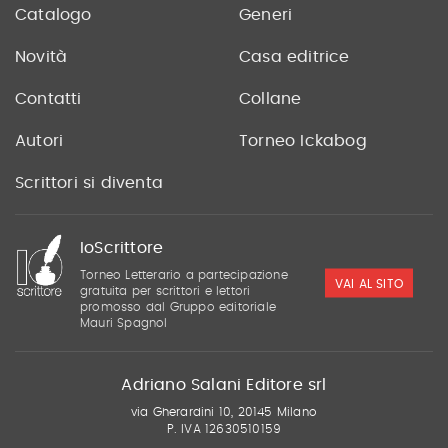
Catalogo
Generi
Novità
Casa editrice
Contatti
Collane
Autori
Torneo Ickabog
Scrittori si diventa
IoScrittore
Torneo Letterario a partecipazione
VAI AL SITO
gratuita per scrittori e lettori
promosso dal Gruppo editoriale
Mauri Spagnol
Adriano Salani Editore srl
via Gherardini 10, 20145 Milano
P. IVA 12630510159