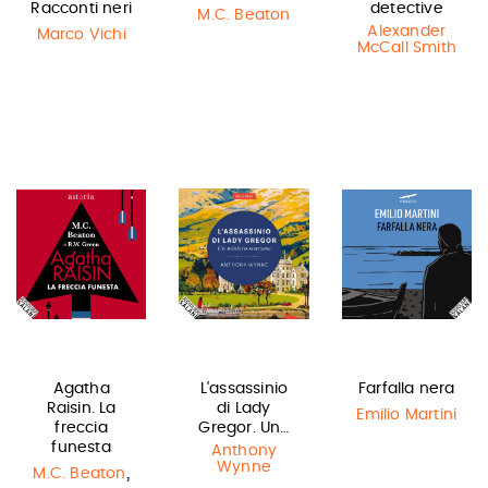
Racconti neri
detective
M.C. Beaton
Alexander
Marco Vichi
McCall Smith
Agatha
L'assassinio
Farfalla nera
Raisin. La
di Lady
Emilio Martini
freccia
Gregor. Un…
funesta
Anthony
Wynne
,
M.C. Beaton