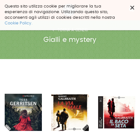
×
Questo sito utilizza cookie per migliorare la tua
esperienza di navigazione. Utilizzando questo sito,
acconsenti agli utilizzi di cookies descritti nella nostra
Salta
Cookie Policy.
ai
TORNA A GENERI
contenuti.
|
Gialli e mystery
Salta
alla
navigazione