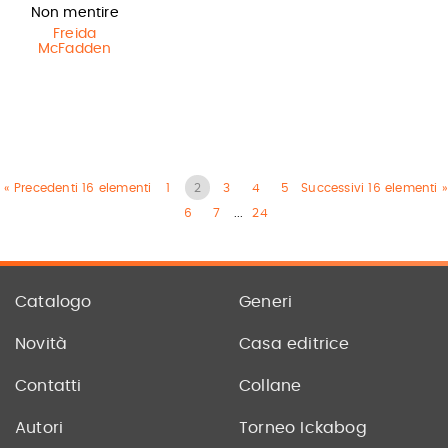
Non mentire
Freida
McFadden
« Precedenti 16 elementi
1
2
3
4
5
Successivi 16 elementi »
6
7
...
24
Catalogo
Generi
Novità
Casa editrice
Contatti
Collane
Autori
Torneo Ickabog