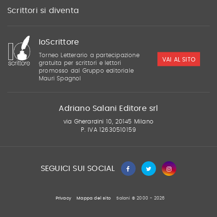
Scrittori si diventa
IoScrittore
Torneo Letterario a partecipazione
VAI AL SITO
gratuita per scrittori e lettori
promosso dal Gruppo editoriale
Mauri Spagnol
Adriano Salani Editore srl
via Gherardini 10, 20145 Milano
P. IVA 12630510159
SEGUICI SUI SOCIAL
Privacy
Mappa del sito
Salani © 2000 - 2026