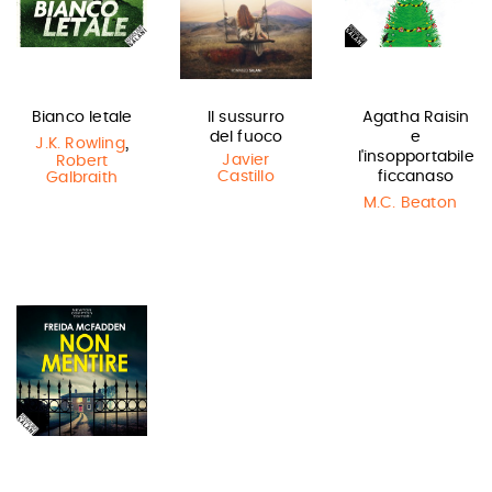
Bianco letale
Il sussurro
Agatha Raisin
del fuoco
e
,
J.K. Rowling
l'insopportabile
Javier
Robert
Castillo
ficcanaso
Galbraith
M.C. Beaton