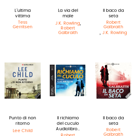
L'ultima
La via del
Il baco da
vittima
male
seta
Tess
,
Robert
J.K. Rowling
Gerritsen
Galbraith
Robert
,
Galbraith
J.K. Rowling
Punto di non
Il richiamo
Il baco da
ritorno
del cuculo
seta
Audiolibro…
Robert
Lee Child
Galbraith
Robert