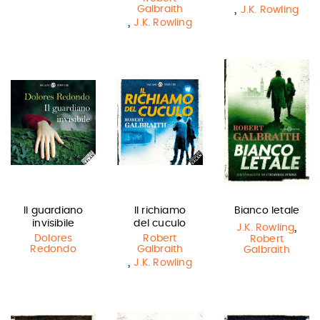
,
Galbraith
J.K. Rowling
,
J.K. Rowling
Il guardiano
Il richiamo
Bianco letale
invisibile
del cuculo
,
J.K. Rowling
Dolores
Robert
Robert
Redondo
Galbraith
Galbraith
,
J.K. Rowling