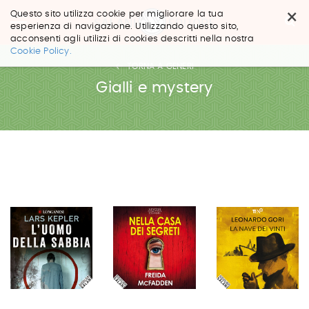
×
Questo sito utilizza cookie per migliorare la tua
esperienza di navigazione. Utilizzando questo sito,
acconsenti agli utilizzi di cookies descritti nella nostra
Salta
Cookie Policy.
ai
TORNA A GENERI
contenuti.
|
Gialli e mystery
Salta
alla
navigazione