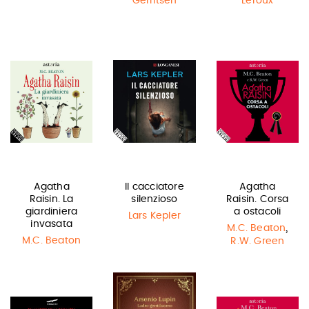
Gerritsen
Leroux
Agatha
Il cacciatore
Agatha
Raisin. La
silenzioso
Raisin. Corsa
giardiniera
a ostacoli
Lars Kepler
invasata
,
M.C. Beaton
M.C. Beaton
R.W. Green