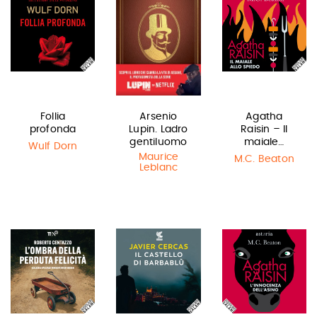
Follia
Arsenio
Agatha
profonda
Lupin. Ladro
Raisin – Il
gentiluomo
maiale…
Wulf Dorn
Maurice
M.C. Beaton
Leblanc