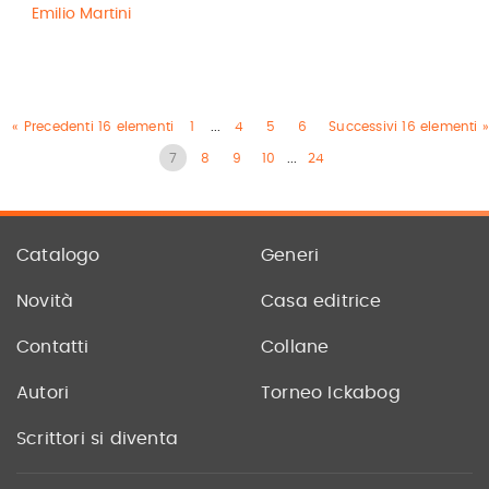
Emilio Martini
« Precedenti 16 elementi
1
...
4
5
6
Successivi 16 elementi »
7
8
9
10
...
24
Catalogo
Generi
Novità
Casa editrice
Contatti
Collane
Autori
Torneo Ickabog
Scrittori si diventa