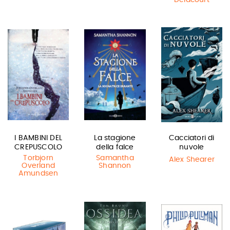
Delacourt
I BAMBINI DEL
La stagione
Cacciatori di
CREPUSCOLO
della falce
nuvole
Torbjorn
Samantha
Alex Shearer
Overland
Shannon
Amundsen