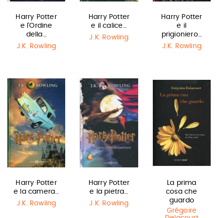
Harry Potter
Harry Potter
Harry Potter
e l'Ordine
e il calice…
e il
della…
prigioniero…
J.K. Rowling
J.K. Rowling
J.K. Rowling
Harry Potter
Harry Potter
La prima
e la camera…
e la pietra…
cosa che
guardo
J.K. Rowling
J.K. Rowling
Grégoire