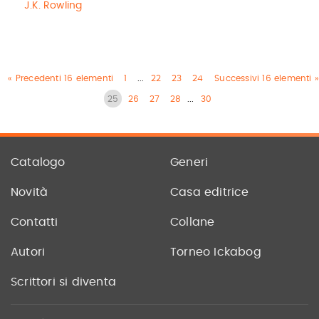
J.K. Rowling
« Precedenti 16 elementi
1
...
22
23
24
Successivi 16 elementi »
25
26
27
28
...
30
Catalogo
Generi
Novità
Casa editrice
Contatti
Collane
Autori
Torneo Ickabog
Scrittori si diventa