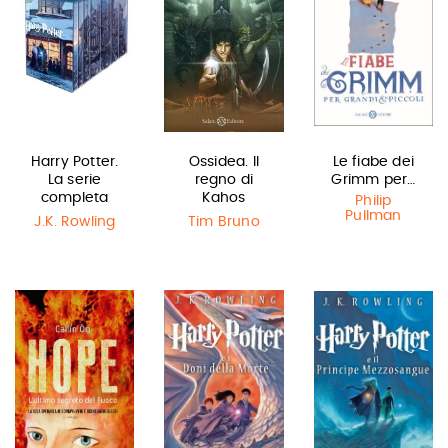
Harry Potter.
Ossidea. Il
Le fiabe dei
La serie
regno di
Grimm per…
completa
Kahos
Philip
Pullman
J.K. Rowling
Tim Bruno