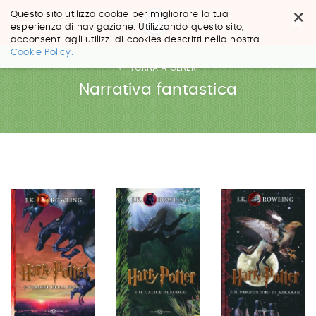
×
Questo sito utilizza cookie per migliorare la tua
esperienza di navigazione. Utilizzando questo sito,
acconsenti agli utilizzi di cookies descritti nella nostra
Salta
Cookie Policy.
ai
TORNA A GENERI
contenuti.
|
Narrativa fantastica
Salta
alla
navigazione