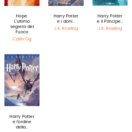
Hope.
Harry Potter
Harry Potter
L'ultimo
e i doni…
e il Principe…
segreto del
J.K. Rowling
J.K. Rowling
Fuoco
Cailín Óg
Harry Potter
e l'ordine
della…