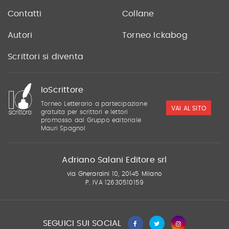
Contatti
Collane
Autori
Torneo Ickabog
Scrittori si diventa
IoScrittore
Torneo Letterario a partecipazione
VAI AL SITO
gratuita per scrittori e lettori
promosso dal Gruppo editoriale
Mauri Spagnol
Adriano Salani Editore srl
via Gherardini 10, 20145 Milano
P. IVA 12630510159
SEGUICI SUI SOCIAL