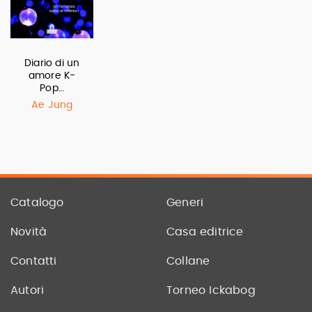
Diario di un
amore K-
Pop…
Ae Jung
Catalogo
Generi
Novità
Casa editrice
Contatti
Collane
Autori
Torneo Ickabog