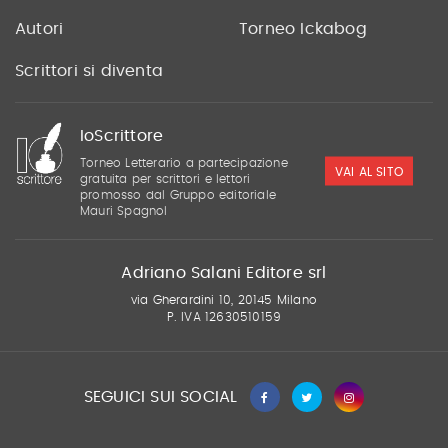
Autori
Torneo Ickabog
Scrittori si diventa
IoScrittore
Torneo Letterario a partecipazione
VAI AL SITO
gratuita per scrittori e lettori
promosso dal Gruppo editoriale
Mauri Spagnol
Adriano Salani Editore srl
via Gherardini 10, 20145 Milano
P. IVA 12630510159
SEGUICI SUI SOCIAL