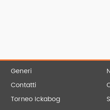
Generi
N
Contatti
Torneo Ickabog
S