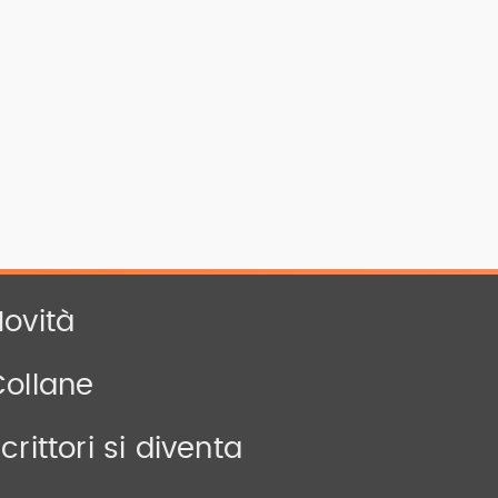
ovità
Collane
crittori si diventa