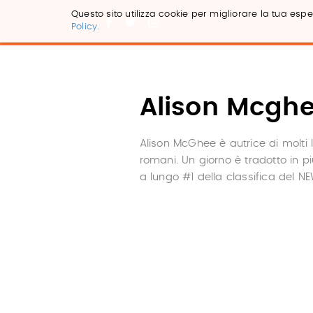
Questo sito utilizza cookie per migliorare la tua esper
Policy.
Salta
ai
contenuti.
|
Salta
Alison Mcgh
alla
navigazione
Alison McGhee è autrice di molti lib
romani. Un giorno è tradotto in pi
a lungo #1 della classifica del 