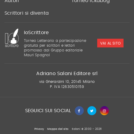
Autori
Torneo Ickabog
Scrittori si diventa
IoScrittore
Torneo Letterario a partecipazione
VAI AL SITO
gratuita per scrittori e lettori
promosso dal Gruppo editoriale
Mauri Spagnol
Adriano Salani Editore srl
via Gherardini 10, 20145 Milano
P. IVA 12630510159
SEGUICI SUI SOCIAL
Privacy
Mappa del sito
Salani © 2000 - 2026