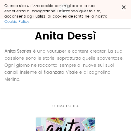
×
Questo sito utilizza cookie per migliorare la tua
esperienza di navigazione. Utilizzando questo sito,
acconsenti agli utilizzi di cookies descritti nella nostra
Salta
Cookie Policy.
ai
contenuti.
Anita Dessì
|
Salta
alla
navigazione
Anita Stories
è una youtuber e content creator. La sua
passione sono le storie, soprattutto quelle spaventose.
Ogni giorno ne racconta sempre di nuove sui suoi
canali, insieme al fidanzato Vitale e al cagnolino
Merlino.
ULTIMA USCITA