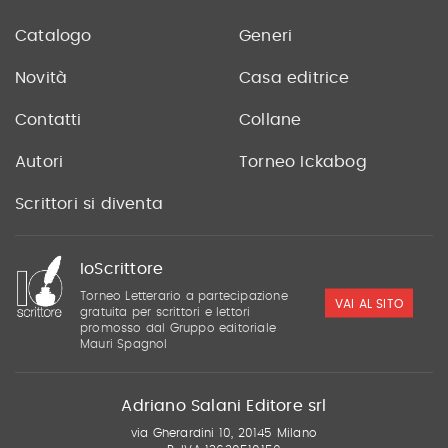
Catalogo
Generi
Novità
Casa editrice
Contatti
Collane
Autori
Torneo Ickabog
Scrittori si diventa
IoScrittore
Torneo Letterario a partecipazione
VAI AL SITO
gratuita per scrittori e lettori
promosso dal Gruppo editoriale
Mauri Spagnol
Adriano Salani Editore srl
via Gherardini 10, 20145 Milano