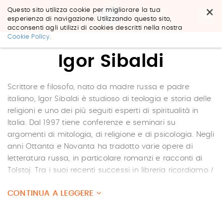
×
Questo sito utilizza cookie per migliorare la tua
esperienza di navigazione. Utilizzando questo sito,
acconsenti agli utilizzi di cookies descritti nella nostra
Salta
Cookie Policy.
ai
contenuti.
Igor Sibaldi
|
Salta
alla
navigazione
Scrittore e filosofo, nato da madre russa e padre
italiano, Igor Sibaldi è studioso di teologia e storia delle
religioni e uno dei più seguiti esperti di spiritualità in
Italia. Dal 1997 tiene conferenze e seminari su
argomenti di mitologia, di religione e di psicologia. Negli
anni Ottanta e Novanta ha tradotto varie opere di
letteratura russa, in particolare romanzi e racconti di
Tolstoj. Tra i suoi recenti successi in libreria ricordiamo
I
maestri invisibili
e
Libro degli angeli
. È ospite fisso di
CONTINUA A LEGGERE
Fabio Volo nella trasmissione
Il Volo del mattino.