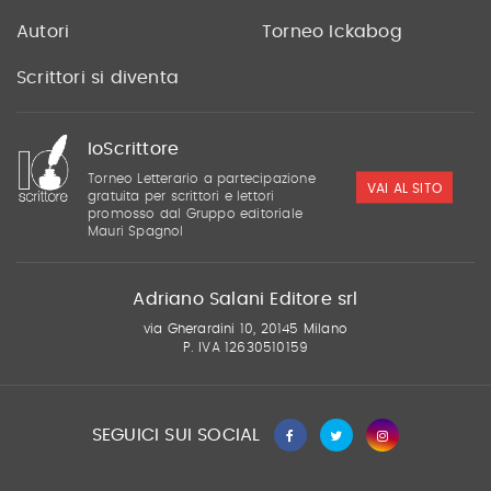
Autori
Torneo Ickabog
Scrittori si diventa
IoScrittore
Torneo Letterario a partecipazione
VAI AL SITO
gratuita per scrittori e lettori
promosso dal Gruppo editoriale
Mauri Spagnol
Adriano Salani Editore srl
via Gherardini 10, 20145 Milano
P. IVA 12630510159
SEGUICI SUI SOCIAL