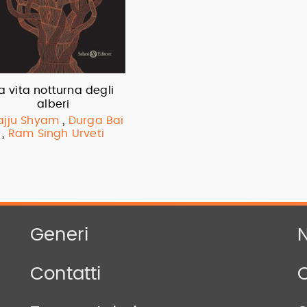
a vita notturna degli
alberi
,
ajju Shyam
Durga Bai
,
Ram Singh Urveti
Generi
N
Contatti