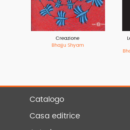
Creazione
L
Bhajju Shyam
Bh
Catalogo
Casa editrice