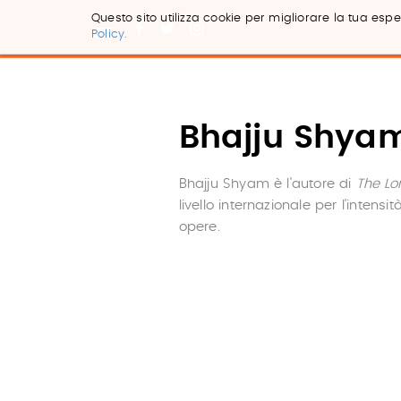
Questo sito utilizza cookie per migliorare la tua esper
Policy.
Salta
ai
contenuti.
|
Salta
Bhajju Shya
alla
navigazione
Bhajju Shyam è l'autore di
The Lo
livello internazionale per l'intensi
opere.