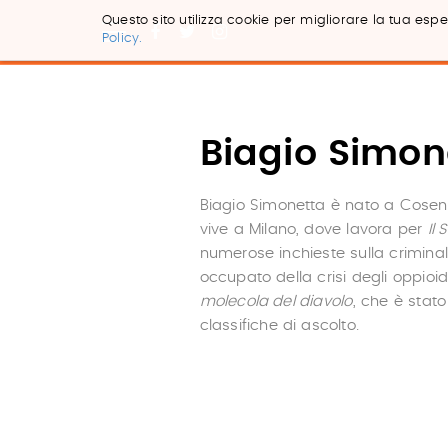
Questo sito utilizza cookie per migliorare la tua esper
Policy.
Salta
ai
contenuti.
|
Salta
Biagio Simon
alla
navigazione
Biagio Simonetta è nato a Cosen
vive a Milano, dove lavora per
Il
numerose inchieste sulla criminali
occupato della crisi degli oppioi
molecola del diavolo
, che è stato
classifiche di ascolto.