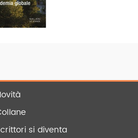
ovità
Collane
crittori si diventa