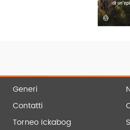
Generi
N
Contatti
Torneo Ickabog
S