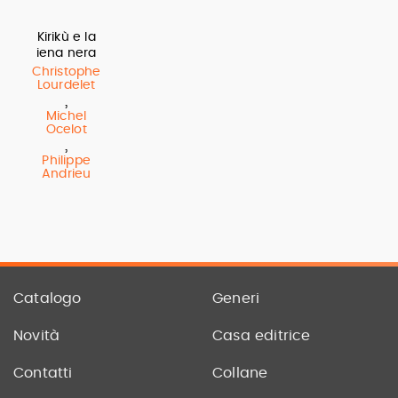
Kirikù e la
iena nera
Christophe
Lourdelet
,
Michel
Ocelot
,
Philippe
Andrieu
Catalogo
Generi
Novità
Casa editrice
Contatti
Collane