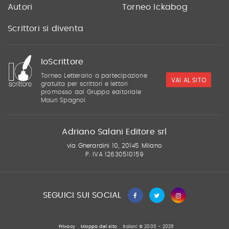
Autori
Torneo Ickabog
Scrittori si diventa
IoScrittore
Torneo Letterario a partecipazione
VAI AL SITO
gratuita per scrittori e lettori
promosso dal Gruppo editoriale
Mauri Spagnol
Adriano Salani Editore srl
via Gherardini 10, 20145 Milano
P. IVA 12630510159
SEGUICI SUI SOCIAL
Privacy
Mappa del sito
Salani © 2000 - 2026