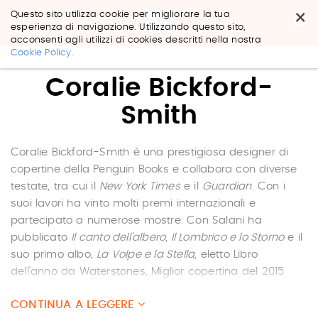
×
Questo sito utilizza cookie per migliorare la tua
esperienza di navigazione. Utilizzando questo sito,
acconsenti agli utilizzi di cookies descritti nella nostra
Salta
Cookie Policy.
ai
contenuti.
Coralie Bickford-
|
Salta
Smith
alla
navigazione
Coralie Bickford-Smith è una prestigiosa designer di
copertine della Penguin Books e collabora con diverse
testate, tra cui il
New York Times
e il
Guardian
. Con i
suoi lavori ha vinto molti premi internazionali e
partecipato a numerose mostre. Con Salani ha
pubblicato
Il canto dell'albero
,
Il Lombrico e lo Storno
e il
suo primo albo,
La Volpe e la Stella
, eletto Libro
dell'anno da Waterstones, Miglior copertina del 2015
dalla Academy of British Design e Miglior libro fatto ad
CONTINUA A LEGGERE
arte da Andersen.