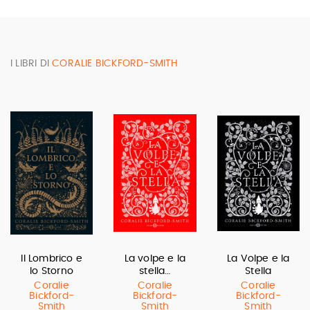
I LIBRI DI
CORALIE BICKFORD-SMITH
Il Lombrico e
La volpe e la
La Volpe e la
lo Storno
stella…
Stella
Coralie
Coralie
Coralie
Bickford-
Bickford-
Bickford-
Smith
Smith
Smith