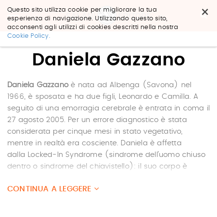
×
Questo sito utilizza cookie per migliorare la tua
esperienza di navigazione. Utilizzando questo sito,
acconsenti agli utilizzi di cookies descritti nella nostra
Salta
Cookie Policy.
ai
contenuti.
Daniela Gazzano
|
Salta
alla
navigazione
Daniela Gazzano
è nata ad Albenga (Savona) nel
1966, è sposata e ha due figli, Leonardo e Camilla. A
seguito di una emorragia cerebrale è entrata in coma il
27 agosto 2005. Per un errore diagnostico è stata
considerata per cinque mesi in stato vegetativo,
mentre in realtà era cosciente. Daniela è affetta
dalla Locked-In Syndrome (sindrome dell’uomo chiuso
dentro o sindrome del chiavistello): il suo corpo è
completamente immobile, ma riesce a comunicare
CONTINUA A LEGGERE
con il battito delle ciglia. Vive nella sua casa a Bra, in
provincia di Cuneo, con la sua famiglia.