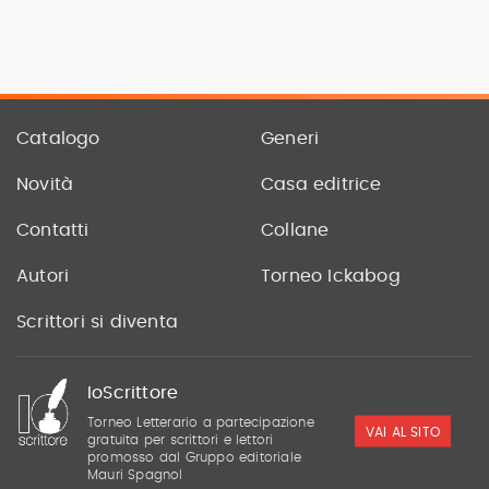
Catalogo
Generi
Novità
Casa editrice
Contatti
Collane
Autori
Torneo Ickabog
Scrittori si diventa
IoScrittore
Torneo Letterario a partecipazione
VAI AL SITO
gratuita per scrittori e lettori
promosso dal Gruppo editoriale
Mauri Spagnol