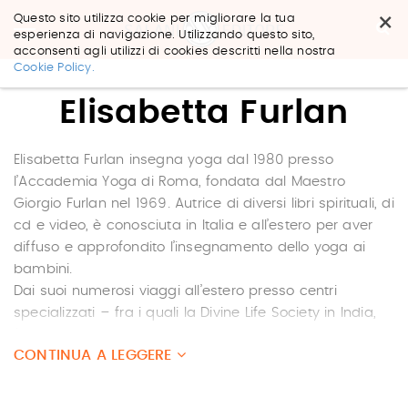
×
Questo sito utilizza cookie per migliorare la tua
esperienza di navigazione. Utilizzando questo sito,
acconsenti agli utilizzi di cookies descritti nella nostra
Salta
Cookie Policy.
ai
contenuti.
Elisabetta Furlan
|
Salta
alla
navigazione
Elisabetta Furlan insegna yoga dal 1980 presso
l’Accademia Yoga di Roma, fondata dal Maestro
Giorgio Furlan nel 1969. Autrice di diversi libri spirituali, di
cd e video, è conosciuta in Italia e all’estero per aver
diffuso e approfondito l’insegnamento dello yoga ai
bambini.
Dai suoi numerosi viaggi all’estero presso centri
specializzati – fra i quali la Divine Life Society in India,
fondata da Swami Sivananda, con succursali in tutto il
CONTINUA A LEGGERE
mondo, e la Self Realization Fellowship in America,
fondata da Swami Paramahansa Yogananda,
anch’essa internazionale – l’autrice ha elaborato un