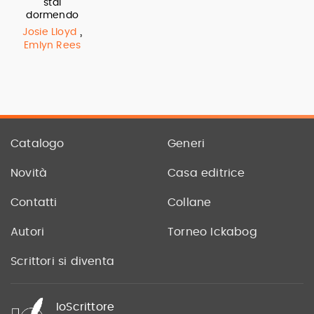
stai
dormendo
,
Josie Lloyd
Emlyn Rees
Catalogo
Generi
Novità
Casa editrice
Contatti
Collane
Autori
Torneo Ickabog
Scrittori si diventa
IoScrittore