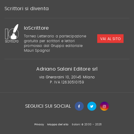
Scrittori si diventa
IoScrittore
Torneo Letterario a partecipazione
VAI AL SITO
gratuita per scrittori e lettori
promosso dal Gruppo editoriale
Mauri Spagnol
Adriano Salani Editore srl
via Gherardini 10, 20145 Milano
P. IVA 12630510159
SEGUICI SUI SOCIAL
Privacy
Mappa del sito
Salani © 2000 - 2026