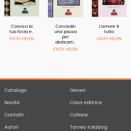
Conosci la
Concediti
L'amore è
tua forza e…
una pausa
tutto
per
EXLEY HELEN
EXLEY HELEN
dedicarti…
EXLEY HELEN
Catalogo
Generi
Novità
Casa editrice
Contatti
Collane
Autori
Torneo Ickabog