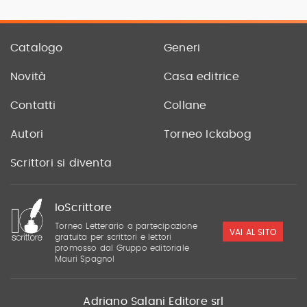
Catalogo
Generi
Novità
Casa editrice
Contatti
Collane
Autori
Torneo Ickabog
Scrittori si diventa
IoScrittore
Torneo Letterario a partecipazione
VAI AL SITO
gratuita per scrittori e lettori
promosso dal Gruppo editoriale
Mauri Spagnol
Adriano Salani Editore srl