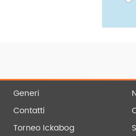
Generi
N
Contatti
Torneo Ickabog
S