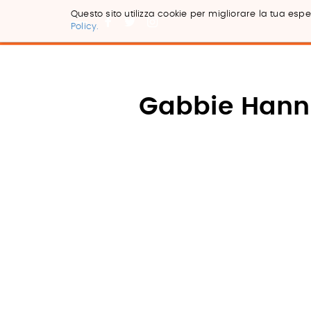
Questo sito utilizza cookie per migliorare la tua esper
Policy.
Salta
ai
contenuti.
|
Salta
Gabbie Han
alla
navigazione