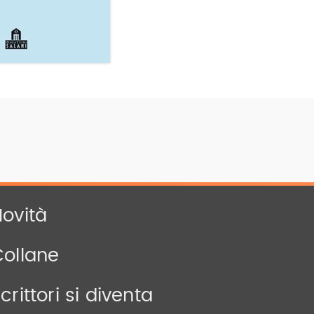
ovità
Collane
crittori si diventa