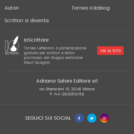
Autori
Torneo Ickabog
Scrittori si diventa
IoScrittore
Torneo Letterario a partecipazione
VAI AL SITO
gratuita per scrittori e lettori
promosso dal Gruppo editoriale
Mauri Spagnol
Adriano Salani Editore srl
via Gherardini 10, 20145 Milano
P. IVA 12630510159
SEGUICI SUI SOCIAL