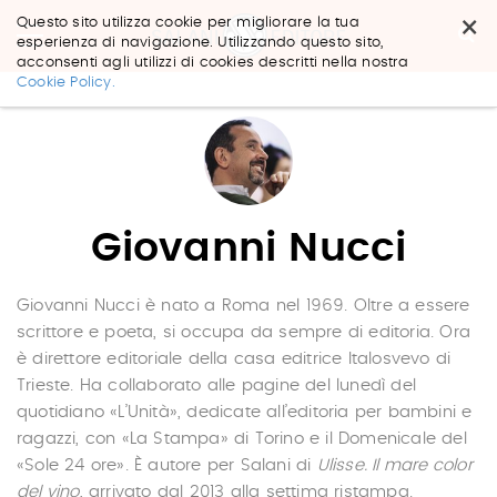
×
Questo sito utilizza cookie per migliorare la tua
esperienza di navigazione. Utilizzando questo sito,
acconsenti agli utilizzi di cookies descritti nella nostra
Salta
Cookie Policy.
ai
contenuti.
|
Salta
alla
navigazione
Giovanni Nucci
Giovanni Nucci è nato a Roma nel 1969. Oltre a essere
scrittore e poeta, si occupa da sempre di editoria. Ora
è direttore editoriale della casa editrice Italosvevo di
Trieste. Ha collaborato alle pagine del lunedì del
quotidiano «L’Unità», dedicate all’editoria per bambini e
ragazzi, con «La Stampa» di Torino e il Domenicale del
«Sole 24 ore». È autore per Salani di
Ulisse. Il mare color
del vino
, arrivato dal 2013 alla settima ristampa.