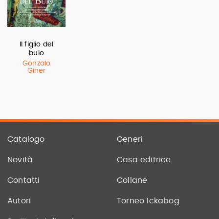
Il figlio del
buio
Gonzalo
Giner
Catalogo
Generi
Novità
Casa editrice
Contatti
Collane
Autori
Torneo Ickabog