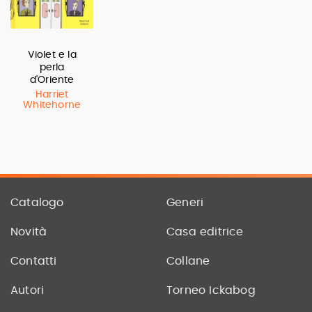
Violet e la
perla
d'Oriente
Harriet
Whitehorne
Catalogo
Generi
Novità
Casa editrice
Contatti
Collane
Autori
Torneo Ickabog