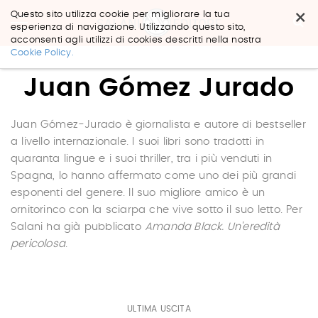
×
Questo sito utilizza cookie per migliorare la tua
esperienza di navigazione. Utilizzando questo sito,
acconsenti agli utilizzi di cookies descritti nella nostra
Salta
Cookie Policy.
ai
contenuti.
Juan Gómez Jurado
|
Salta
alla
navigazione
Juan Gómez-Jurado è giornalista e autore di bestseller
a livello internazionale. I suoi libri sono tradotti in
quaranta lingue e i suoi thriller, tra i più venduti in
Spagna, lo hanno affermato come uno dei più grandi
esponenti del genere. Il suo migliore amico è un
ornitorinco con la sciarpa che vive sotto il suo letto. Per
Salani ha già pubblicato
Amanda Black. Un'eredità
pericolosa
.
ULTIMA USCITA