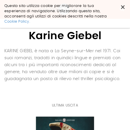
×
Questo sito utilizza cookie per migliorare la tua
esperienza di navigazione. Utilizzando questo sito,
acconsenti agli utilizzi di cookies descritti nella nostra
Salta
Cookie Policy.
ai
contenuti.
Karine Giebel
|
Salta
alla
navigazione
KARINE GIEBEL è nata a La Seyne-sur-Mer nel 1971. Coi
suoi romanzi, tradotti in quindici lingue e premiati con
alcuni tra i più importanti riconoscimenti dedicati al
genere, ha venduto oltre due milioni di copie e si è
guadagnata un posto di rilievo nel thriller psicologico.
ULTIMA USCITA