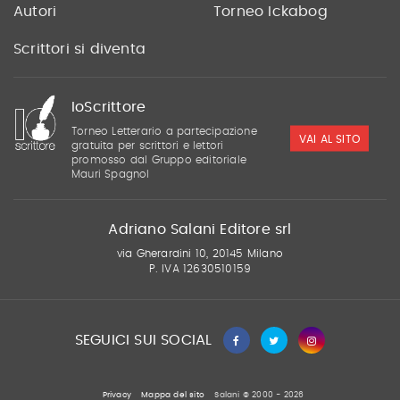
Autori
Torneo Ickabog
Scrittori si diventa
IoScrittore
Torneo Letterario a partecipazione
VAI AL SITO
gratuita per scrittori e lettori
promosso dal Gruppo editoriale
Mauri Spagnol
Adriano Salani Editore srl
via Gherardini 10, 20145 Milano
P. IVA 12630510159
SEGUICI SUI SOCIAL
Privacy
Mappa del sito
Salani © 2000 - 2026