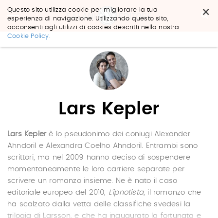
×
Questo sito utilizza cookie per migliorare la tua
esperienza di navigazione. Utilizzando questo sito,
acconsenti agli utilizzi di cookies descritti nella nostra
Salta
Cookie Policy.
ai
contenuti.
|
Salta
alla
navigazione
Lars Kepler
Lars Kepler
è lo pseudonimo dei coniugi Alexander
Ahndoril e Alexandra Coelho Ahndoril. Entrambi sono
scrittori, ma nel 2009 hanno deciso di sospendere
momentaneamente le loro carriere separate per
scrivere un romanzo insieme. Ne è nato il caso
editoriale europeo del 2010,
L’ipnotista
, il romanzo che
ha scalzato dalla vetta delle classifiche svedesi la
trilogia di Larsson, e che ha inaugurato la fortunata e