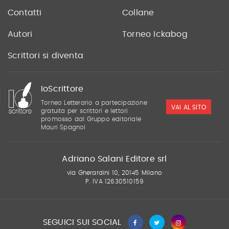
Contatti
Collane
Autori
Torneo Ickabog
Scrittori si diventa
IoScrittore
Torneo Letterario a partecipazione
VAI AL SITO
gratuita per scrittori e lettori
promosso dal Gruppo editoriale
Mauri Spagnol
Adriano Salani Editore srl
via Gherardini 10, 20145 Milano
P. IVA 12630510159
SEGUICI SUI SOCIAL