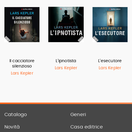
Il cacciatore
L'ipnotista
L'esecutore
silenzioso
Lars Kepler
Lars Kepler
Lars Kepler
Catalogo
Generi
Novità
Casa editrice