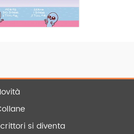
ovità
Collane
crittori si diventa