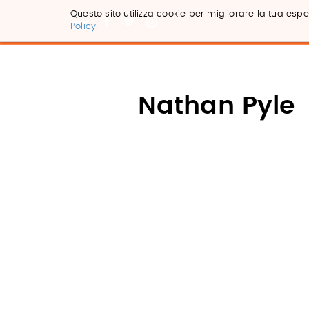
Questo sito utilizza cookie per migliorare la tua esper
Policy.
Salta
ai
contenuti.
|
Salta
Nathan Pyle
alla
navigazione