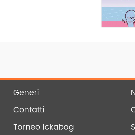
Generi
N
Contatti
Torneo Ickabog
S