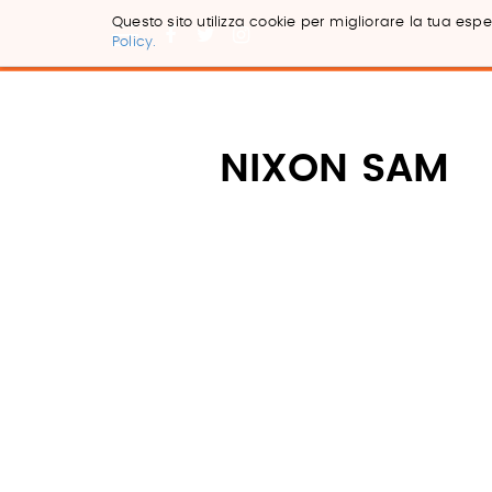
Questo sito utilizza cookie per migliorare la tua esper
Policy.
Salta
ai
contenuti.
|
Salta
NIXON SAM
alla
navigazione