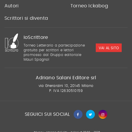
Autori
Torneo Ickabog
Scrittori si diventa
IoScrittore
Torneo Letterario a partecipazione
VAI AL SITO
gratuita per scrittori e lettori
promosso dal Gruppo editoriale
Mauri Spagnol
Adriano Salani Editore srl
via Gherardini 10, 20145 Milano
P. IVA 12630510159
SEGUICI SUI SOCIAL