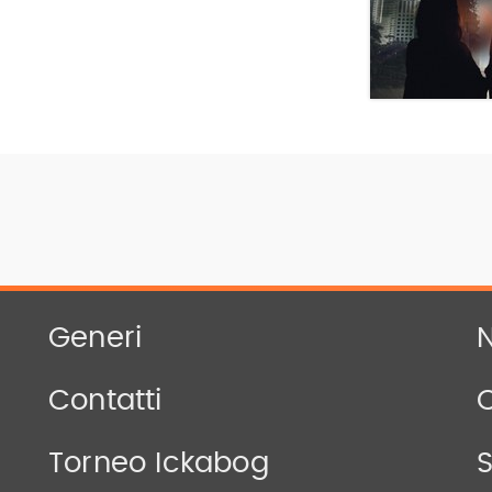
Generi
N
Contatti
Torneo Ickabog
S