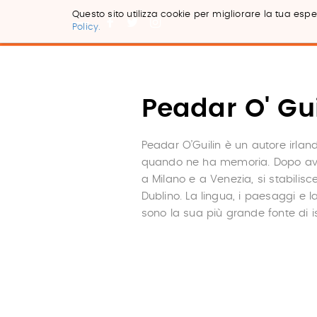
Questo sito utilizza cookie per migliorare la tua esper
Policy.
Salta
ai
contenuti.
|
Salta
Peadar O' Gui
alla
navigazione
Peadar O’Guilin è un autore irland
quando ne ha memoria. Dopo aver
a Milano e a Venezia, si stabilis
Dublino. La lingua, i paesaggi e l
sono la sua più grande fonte di i