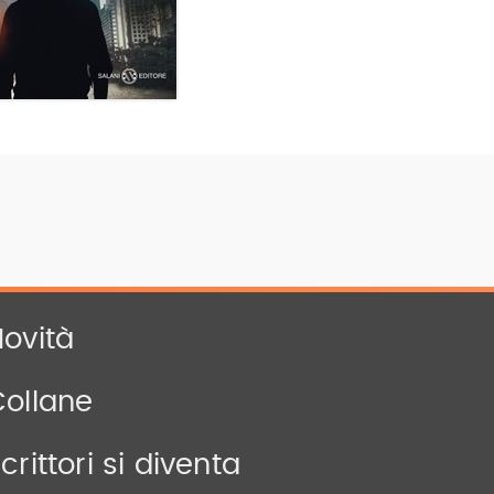
ovità
Collane
crittori si diventa