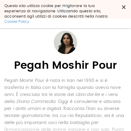
×
Questo sito utilizza cookie per migliorare la tua
esperienza di navigazione. Utilizzando questo sito,
acconsenti agli utilizzi di cookies descritti nella nostra
Salta
Cookie Policy.
ai
contenuti.
|
Salta
alla
navigazione
Pegah Moshir Pour
Pegah Moshir Pour è nata in Iran nel 1990 e si è
trasferita in Italia con la famiglia quando aveva nove
anni. È cresciuta tra le storie del
Libro dei Re
e i versi
della
Divina Commedia
. Oggi è consulente e attivista
per i diritti umani e digitali. Racconta l’Iran su diverse
testate giornalistiche, tra cui «la Repubblica», ed è una
delle più importanti voci nella battaglia per
l’emancipazione delle donne iraniane e non solo. Punto