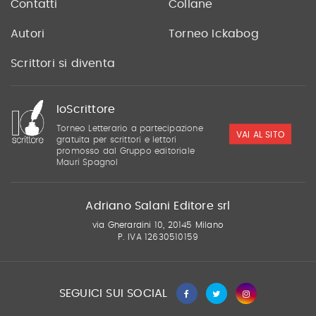
Contatti
Collane
Autori
Torneo Ickabog
Scrittori si diventa
IoScrittore
Torneo Letterario a partecipazione
VAI AL SITO
gratuita per scrittori e lettori
promosso dal Gruppo editoriale
Mauri Spagnol
Adriano Salani Editore srl
via Gherardini 10, 20145 Milano
P. IVA 12630510159
SEGUICI SUI SOCIAL