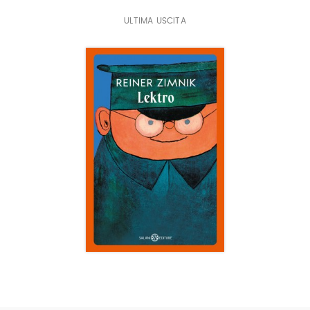
ritrovano nelle sue numerose commedie radiofoniche.
ULTIMA USCITA