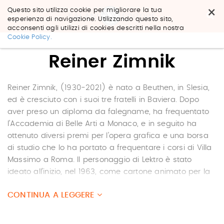
×
Questo sito utilizza cookie per migliorare la tua
esperienza di navigazione. Utilizzando questo sito,
acconsenti agli utilizzi di cookies descritti nella nostra
Salta
Cookie Policy.
ai
contenuti.
Reiner Zimnik
|
Salta
alla
navigazione
Reiner Zimnik, (1930-2021) è nato a Beuthen, in Slesia,
ed è cresciuto con i suoi tre fratelli in Baviera. Dopo
aver preso un diploma da falegname, ha frequentato
l’Accademia di Belle Arti a Monaco, e in seguito ha
ottenuto diversi premi per l’opera grafica e una borsa
di studio che lo ha portato a frequentare i corsi di Villa
Massimo a Roma. Il personaggio di Lektro è stato
ideato all’inizio, nel 1963, come cartone animato per la
televisione tedesca ed è diventato in seguito il
CONTINUA A LEGGERE
protagonista di una serie di racconti, conquistando al
volo ogni cuore. Zimnik ha scritto e disegnato tantissimi
libri, ironici, teneri, surreali, tutte caratteristiche che si