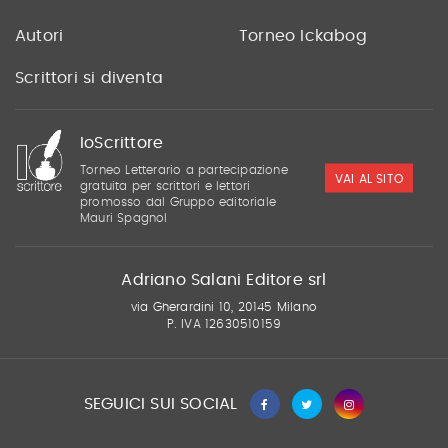
Autori
Torneo Ickabog
Scrittori si diventa
IoScrittore
Torneo Letterario a partecipazione
VAI AL SITO
gratuita per scrittori e lettori
promosso dal Gruppo editoriale
Mauri Spagnol
Adriano Salani Editore srl
via Gherardini 10, 20145 Milano
P. IVA 12630510159
SEGUICI SUI SOCIAL