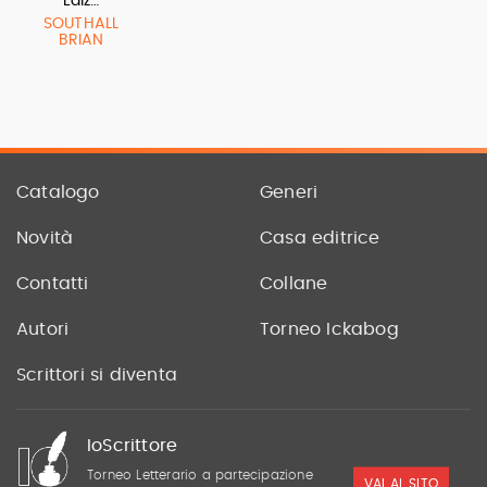
Ediz…
SOUTHALL
BRIAN
Catalogo
Generi
Novità
Casa editrice
Contatti
Collane
Autori
Torneo Ickabog
Scrittori si diventa
IoScrittore
Torneo Letterario a partecipazione
VAI AL SITO