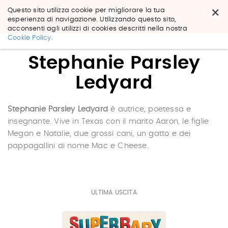
×
Questo sito utilizza cookie per migliorare la tua
esperienza di navigazione. Utilizzando questo sito,
acconsenti agli utilizzi di cookies descritti nella nostra
Salta
Cookie Policy.
ai
contenuti.
Stephanie Parsley
|
Salta
Ledyard
alla
navigazione
Stephanie Parsley Ledyard
è autrice, poetessa e
insegnante. Vive in Texas con il marito Aaron, le figlie
Megan e Natalie, due grossi cani, un gatto e dei
pappagallini di nome Mac e Cheese.
ULTIMA USCITA