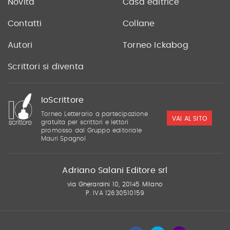
Novità
Casa editrice
Contatti
Collane
Autori
Torneo Ickabog
Scrittori si diventa
IoScrittore
Torneo Letterario a partecipazione
VAI AL SITO
gratuita per scrittori e lettori
promosso dal Gruppo editoriale
Mauri Spagnol
Adriano Salani Editore srl
via Gherardini 10, 20145 Milano
P. IVA 12630510159