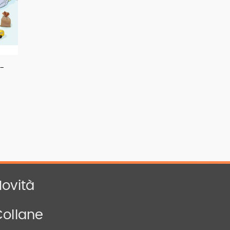
 -
ovità
Collane