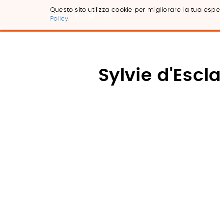
Questo sito utilizza cookie per migliorare la tua esper
Policy.
Salta
ai
contenuti.
|
Salta
Sylvie d'Escl
alla
navigazione