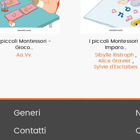
 piccoli Montessori -
I piccoli Montessori
Gioco…
Imparo…
,
Aa.Vv.
Sibylle Ristroph
,
Alice Gravier
Sylvie d'Esclaibes
Generi
N
Contatti