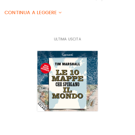
mappe
e
La terza dimensione delle mappe
, tutti
CONTINUA A LEGGERE
disponibili in edizione tascabile.
Le 10 mappe che
spiegano il mondo
, ora riproposto in versione
aggiornata, ha avuto finora 22 edizioni.
ULTIMA USCITA