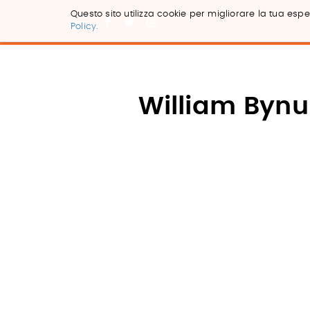
Questo sito utilizza cookie per migliorare la tua esper
Policy.
Salta
ai
contenuti.
|
Salta
William Byn
alla
navigazione