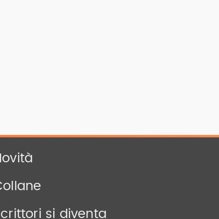
ovità
Collane
crittori si diventa