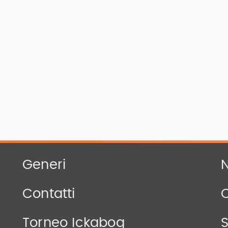
Generi
N
Contatti
Torneo Ickabog
S