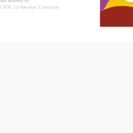
a attività di
el 1616. La Newton Compton
 Cleopatra
,
La bisbetica
esare
,
Il mercante di
 rumore per nulla
,
Otello
,
otte di mezza estate
,
Re
da
,
Tutto è bene quel che
o il teatro
,
Le grandi
 unici.