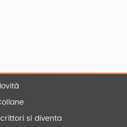
ovità
Collane
crittori si diventa