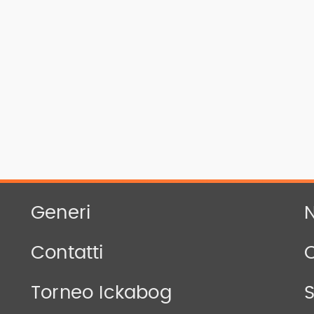
Generi
N
Contatti
Torneo Ickabog
S