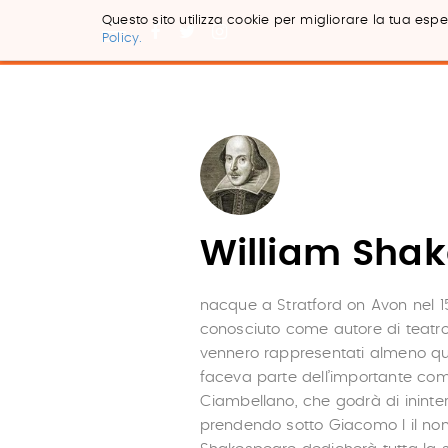
Questo sito utilizza cookie per migliorare la tua esper
Policy.
Salta
ai
contenuti.
|
Salta
alla
navigazione
William Sha
nacque a Stratford on Avon nel 1
conosciuto come autore di teatro e
vennero rappresentati almeno qu
faceva parte dell’importante co
Ciambellano, che godrà di ininter
prendendo sotto Giacomo I il n