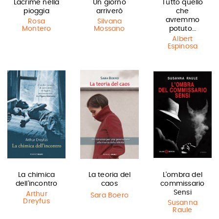
Lacrime nella
Un giorno
Tutto quello
pioggia
arriverò
che
avremmo
Rosa
Silvana
Montero
Mossano
potuto…
Albert
Espinosa
La chimica
La teoria del
L'ombra del
dell'incontro
caos
commissario
Sensi
Arthur
Sara Boero
Dreyfus
Susanna
Raule