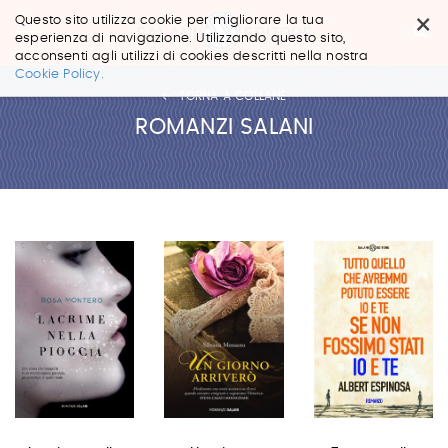
×
Questo sito utilizza cookie per migliorare la tua
esperienza di navigazione. Utilizzando questo sito,
acconsenti agli utilizzi di cookies descritti nella nostra
Salta
Cookie Policy.
ai
TORNA A COLLANE
contenuti.
|
ROMANZI SALANI
Salta
alla
navigazione