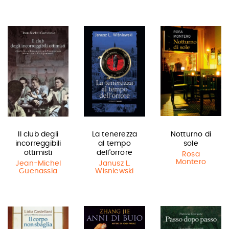
Il club degli
La tenerezza
Notturno di
incorreggibili
al tempo
sole
ottimisti
dell'orrore
Rosa
Montero
Jean-Michel
Janusz L.
Guenassia
Wisniewski