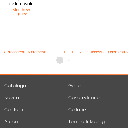
delle nuvole
Matthew
Quick
« Precedenti 16 elementi
1
...
10
11
12
Successivi 3 elementi »
13
14
Catalogo
Generi
Novità
Casa editrice
Contatti
Collane
Autori
Torneo Ickabog