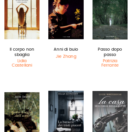
Il corpo non
Anni di buio
Passo dopo
sbaglia
passo
Jie Zhang
Lidia
Patrizia
Castellani
Ferrante