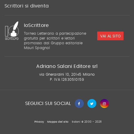
Scrittori si diventa
IoScrittore
Torneo Letterario a partecipazione
VAI AL SITO
gratuita per scrittori e lettori
promosso dal Gruppo editoriale
Mauri Spagnol
Adriano Salani Editore srl
via Gherardini 10, 20145 Milano
P. IVA 12630510159
SEGUICI SUI SOCIAL
Privacy
Mappa del sito
Salani © 2000 - 2026