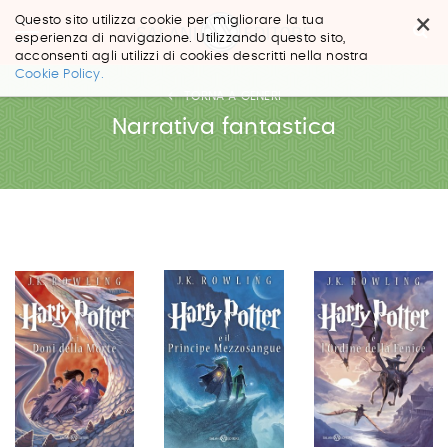
×
Questo sito utilizza cookie per migliorare la tua
esperienza di navigazione. Utilizzando questo sito,
acconsenti agli utilizzi di cookies descritti nella nostra
Salta
Cookie Policy.
ai
TORNA A GENERI
contenuti.
|
Narrativa fantastica
Salta
alla
navigazione