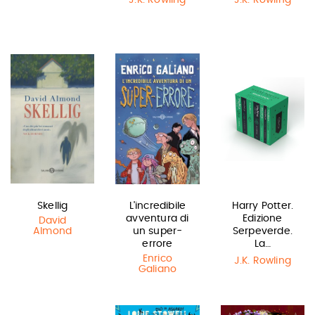
J.K. Rowling
J.K. Rowling
Skellig
L'incredibile
Harry Potter.
avventura di
Edizione
David
Almond
un super-
Serpeverde.
errore
La…
Enrico
J.K. Rowling
Galiano