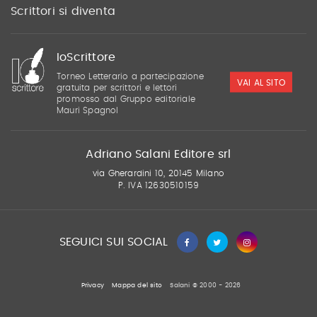
Scrittori si diventa
IoScrittore
Torneo Letterario a partecipazione
VAI AL SITO
gratuita per scrittori e lettori
promosso dal Gruppo editoriale
Mauri Spagnol
Adriano Salani Editore srl
via Gherardini 10, 20145 Milano
P. IVA 12630510159
SEGUICI SUI SOCIAL
Privacy
Mappa del sito
Salani © 2000 - 2026