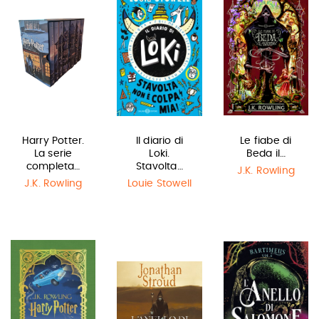
Harry Potter.
Il diario di
Le fiabe di
La serie
Loki.
Beda il…
completa…
Stavolta…
J.K. Rowling
J.K. Rowling
Louie Stowell