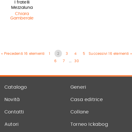
I fratelli
Mezzaluna
Chiara
Gamberale
« Precedenti 16 elementi
1
2
3
4
5
Successivi 16 elementi »
6
7
...
30
Catalogo
Generi
Novità
Casa editrice
Contatti
Collane
Autori
Torneo Ickabog