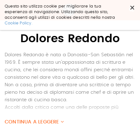
×
Questo sito utilizza cookie per migliorare la tua
esperienza di navigazione. Utilizzando questo sito,
acconsenti agli utilizzi di cookies descritti nella nostra
Salta
Cookie Policy.
ai
contenuti.
Dolores Redondo
|
Salta
alla
navigazione
Dolores Redondo è nata a Donostia-San Sebastián nel
1969. È sempre stata un’appassionata di scrittura e
cucina, che lei considera mondi affini perché entrambi
consistono nel dare vita a qualcosa di bello per gli altri.
Non a caso, prima di diventare una scrittrice a tempo
pieno ha deciso di diplomarsi come chef e di aprire un
ristorante di cucina basca.
Accolti dalla critica come una delle proposte più
originali del genere, i suoi thriller hanno venduto oltre un
CONTINUA A LEGGERE
milione di copie nella sola Spagna e sono diventati
bestseller internazionali tradotti in tutto il mondo. Ha
vinto il premio Planeta nel 2016 e il Bancarella nel 2018.