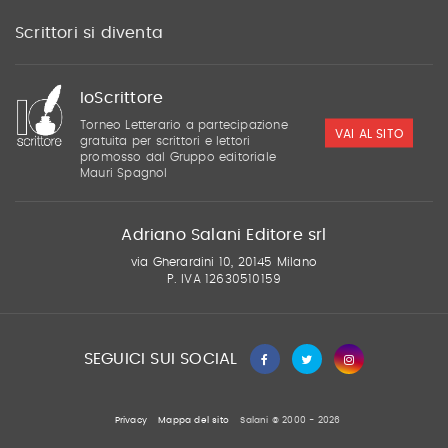
Scrittori si diventa
IoScrittore
Torneo Letterario a partecipazione
VAI AL SITO
gratuita per scrittori e lettori
promosso dal Gruppo editoriale
Mauri Spagnol
Adriano Salani Editore srl
via Gherardini 10, 20145 Milano
P. IVA 12630510159
SEGUICI SUI SOCIAL
Privacy
Mappa del sito
Salani © 2000 - 2026