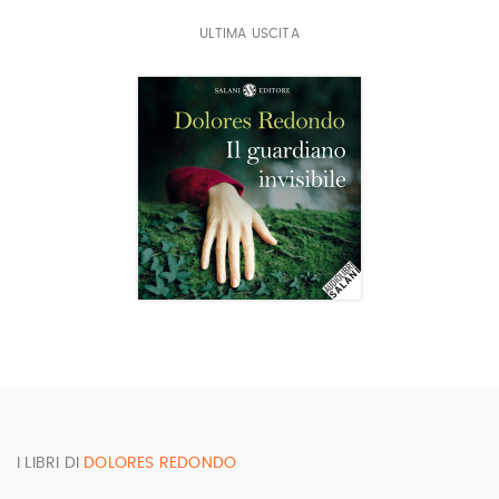
Salani ha già pubblicato
Il guardiano invisibile
e
Inciso
ULTIMA USCITA
nelle ossa
.
I LIBRI DI
DOLORES REDONDO