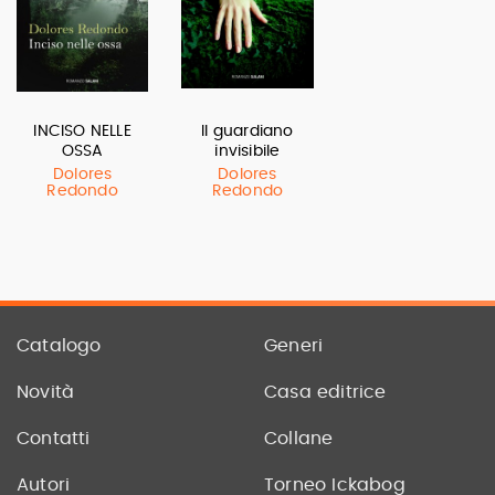
INCISO NELLE
Il guardiano
OSSA
invisibile
Dolores
Dolores
Redondo
Redondo
Catalogo
Generi
Novità
Casa editrice
Contatti
Collane
Autori
Torneo Ickabog