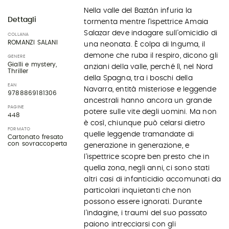
Nella valle del Baztán infuria la
Dettagli
tormenta mentre l’ispettrice Amaia
Salazar deve indagare sull'omicidio di
COLLANA
ROMANZI SALANI
una neonata. È colpa di Inguma, il
demone che ruba il respiro, dicono gli
GENERE
Gialli e mystery,
anziani della valle, perché lì, nel Nord
Thriller
della Spagna, tra i boschi della
EAN
Navarra, entità misteriose e leggende
9788869181306
ancestrali hanno ancora un grande
PAGINE
potere sulle vite degli uomini. Ma non
448
è così, chiunque può celarsi dietro
FORMATO
quelle leggende tramandate di
Cartonato fresato
con sovraccoperta
generazione in generazione, e
l'ispettrice scopre ben presto che in
quella zona, negli anni, ci sono stati
altri casi di infanticidio accomunati da
particolari inquietanti che non
possono essere ignorati. Durante
l'indagine, i traumi del suo passato
paiono intrecciarsi con gli