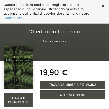
×
Questo sito utilizza cookie per migliorare la tua
esperienza di navigazione. Utilizzando questo sito,
acconsenti agli utilizzi di cookies descritti nella nostra
Salta
Cookie Policy.
ai
contenuti.
|
Offerta alla tormenta
Salta
alla
Dolores Redondo
navigazione
19,90 €
TROVA LA LIBRERIA PIÙ VICINA
ACQUISTA ONLINE
SFOGLIA LE
PRIMA PAGINE