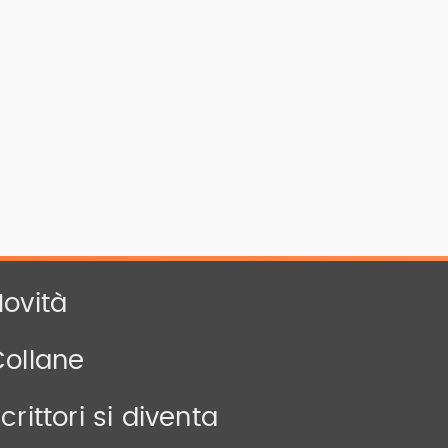
ovità
Collane
crittori si diventa