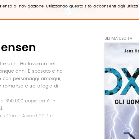
ienza di navigazione. Utilizzando questo sito, acconsenti agli utilizzi
ULTIMA USCITA
Jensen
ré anni. Ha lavorato nel
cinque anni. È sposato e ha
ate con personaggi ambigui,
n romanzo e tre trilogie di
tre 350.000 copie ed è in
i.
er’s Crime Award 2017 e
 dalla principale casa di