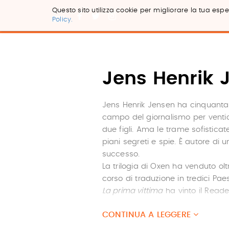
Questo sito utilizza cookie per migliorare la tua esper
Policy.
Salta
ai
contenuti.
|
Salta
Jens Henrik 
alla
navigazione
Jens Henrik Jensen ha cinquantat
campo del giornalismo per venti
due figli. Ama le trame sofistic
piani segreti e spie. È autore di u
successo.
La trilogia di Oxen ha venduto ol
corso di traduzione in tredici Paes
La prima vittima
ha vinto il Read
diventerà presto un film prodotto
CONTINUA A LEGGERE
produzione scandinava.