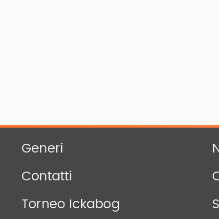
Generi
N
Contatti
Torneo Ickabog
S