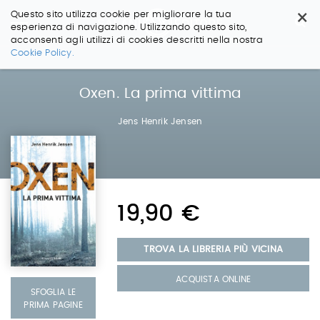
×
Questo sito utilizza cookie per migliorare la tua
esperienza di navigazione. Utilizzando questo sito,
acconsenti agli utilizzi di cookies descritti nella nostra
Salta
Cookie Policy.
ai
contenuti.
|
Oxen. La prima vittima
Salta
alla
Jens Henrik Jensen
navigazione
19,90 €
TROVA LA LIBRERIA PIÙ VICINA
ACQUISTA ONLINE
SFOGLIA LE
PRIMA PAGINE