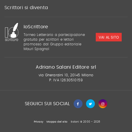
Scrittori si diventa
IoScrittore
Torneo Letterario a partecipazione
VAI AL SITO
gratuita per scrittori e lettori
promosso dal Gruppo editoriale
Mauri Spagnol
Adriano Salani Editore srl
via Gherardini 10, 20145 Milano
P. IVA 12630510159
SEGUICI SUI SOCIAL
Privacy
Mappa del sito
Salani © 2000 - 2026