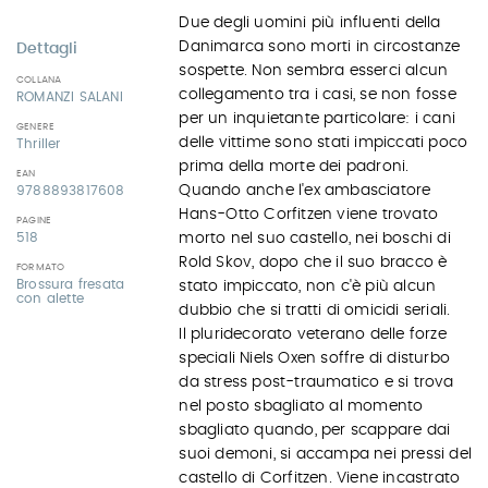
Due degli uomini più influenti della
Danimarca sono morti in circostanze
Dettagli
sospette. Non sembra esserci alcun
COLLANA
collegamento tra i casi, se non fosse
ROMANZI SALANI
per un inquietante particolare: i cani
GENERE
delle vittime sono stati impiccati poco
Thriller
prima della morte dei padroni.
EAN
Quando anche l'ex ambasciatore
9788893817608
Hans-Otto Corfitzen viene trovato
PAGINE
518
morto nel suo castello, nei boschi di
Rold Skov, dopo che il suo bracco è
FORMATO
Brossura fresata
stato impiccato, non c'è più alcun
con alette
dubbio che si tratti di omicidi seriali.
Il pluridecorato veterano delle forze
speciali Niels Oxen soffre di disturbo
da stress post-traumatico e si trova
nel posto sbagliato al momento
sbagliato quando, per scappare dai
suoi demoni, si accampa nei pressi del
castello di Corfitzen. Viene incastrato