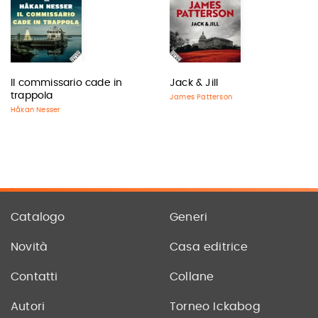
Il commissario cade in
Jack & Jill
trappola
James Patterson
Håkan Nesser
Catalogo
Generi
Novità
Casa editrice
Contatti
Collane
Autori
Torneo Ickabog