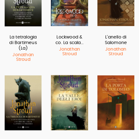
La tetralogia
Lockwood &
L'anello di
di Bartimeus
co. La scala…
Salomone
(La)
Jonathan
Jonathan
Stroud
Stroud
Jonathan
Stroud