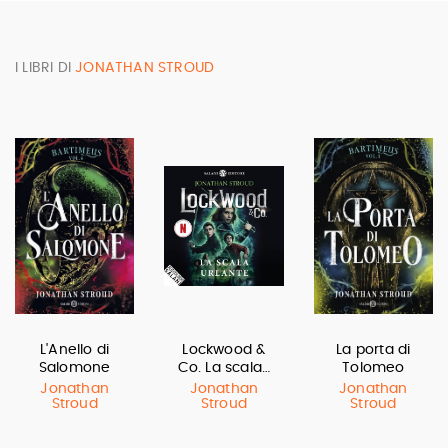
I LIBRI DI
JONATHAN STROUD
L'Anello di
Lockwood &
La porta di
Salomone
Co. La scala…
Tolomeo
Jonathan
Jonathan
Jonathan
Stroud
Stroud
Stroud