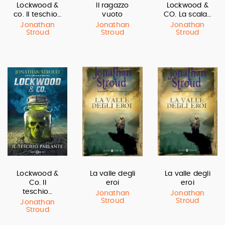
Lockwood &
Il ragazzo
Lockwood &
co. Il teschio…
vuoto
CO. La scala…
Jonathan
Jonathan
Jonathan
Stroud
Stroud
Stroud
Lockwood &
La valle degli
La valle degli
Co. Il
eroi
eroi
teschio…
Jonathan
Jonathan
Stroud
Stroud
Jonathan
Stroud