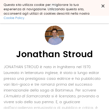
×
Questo sito utilizza cookie per migliorare la tua
esperienza di navigazione. Utilizzando questo sito,
acconsenti agli utilizzi di cookies descritti nella nostra
Salta
Cookie Policy.
ai
contenuti.
|
Salta
alla
navigazione
Jonathan Stroud
JONATHAN STROUD è nato in Inghilterra nel 1970.
Laureato in letteratura inglese, è stato a lungo editor
presso una prestigiosa casa editrice e ha pubblicato
vari libri-gioco e tre romanzi prima del successo
internazionale della saga di Bartimeus. Per scrivere
L’Amuleto di Samarcanda
si è licenziato, provando a
vivere solo della sua penna. E, a giudicare
dall’accoglienza entusiastica di pubblico e critica, è