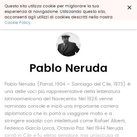
×
Questo sito utilizza cookie per migliorare la tua
esperienza di navigazione. Utilizzando questo sito,
acconsenti agli utilizzi di cookies descritti nella nostra
Salta
Cookie Policy.
ai
contenuti.
|
Salta
alla
navigazione
Pablo Neruda
Pablo Neruda (Parral, 1904 – Santiago del Cile, 1973) è
una delle voci più rappresentative della letteratura
latinoamericana del Novecento. Nel 1926 venne
nominato console e iniziò una importante carriera
diplomatica che lo portò a viaggiare molto e a
stringere sodalizi con intellettuali come ­Rafael Alberti,
Federico García Lorca, ­Octavio Paz. Nel 1944 Neruda
tornò in Cile e fu eletto senatore, ma un’accusa di