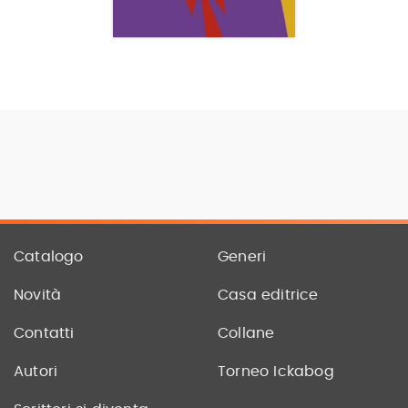
Catalogo
Generi
Novità
Casa editrice
Contatti
Collane
Autori
Torneo Ickabog